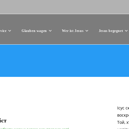
vice
Glauben wagen
Wer ist Jesus
Jesus begegnet
Ісус с
воскр
іст
Той, 