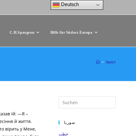
Deutsch
C.H.Spurgeon
Hilfe für Südost-Europa
>
Зміст
Press
Escape
казав їй: ―Я –
to
есіння й життя.
سوريا
close
хто вірить у Мене,
the
خطب