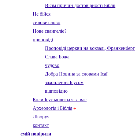
Вісім причин достовірності Біблії
Не бійся
силове слово
Нове євангеліє?
проповіді
Проповіді церкви на вокзалі, Франкенберг
Слава Божа
чудово
Добра Новина за словами Ісаї
захоплення Ісусом
відповідно
Коли Ісус молиться за вас
Археологія і
Біблія
+
Ліворуч
контакт
смій повірити