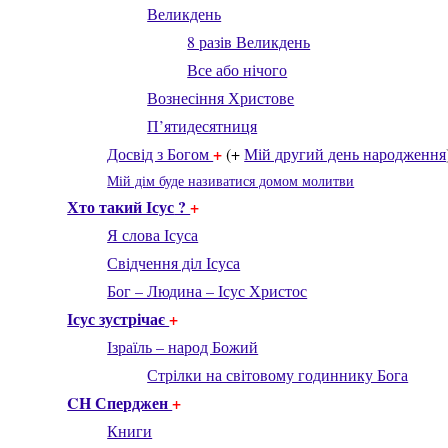
Великдень
8 разів Великдень
Все або нічого
Вознесіння Христове
П’ятидесятниця
+
Досвід з Богом
(+
Мій другий день народження
Мій дім буде називатися домом молитви
Хто такий Ісус
?
+
Я слова Ісуса
Свідчення діл Ісуса
Бог – Людина – Ісус Христос
Ісус зустрічає
+
Ізраїль – народ Божий
Стрілки на світовому годиннику Бога
CH Сперджен
+
Книги