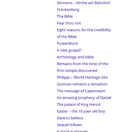
Sermons – Kirche am Bahnhof,
Frankenberg
The Bible
Fear thou not
Eight reasons for the credibility
of the Bible
PowerWord
A new gospel?
Archeology and bible
Remains from the time of the
first temple discovered
Philippi – World Heritage Site
Qumran remains a sensation
The message of Capernaum
An amazing prophecy of Daniel
The palace of King Herod
Easter – the 10 yaer old boy
Dare to believe
Sequel follows
A place in Heaven