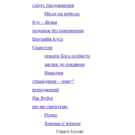
слідує продовження
Місце на небесах
Ісус – фільм
подорож без повернення
Біографія Ісуса
Євангеліє
пізнати Бога особисто
заклик до покаяння
Никодим
страждання – чому?
відроджений
Нік Вуйчі
що ми святкуємо
Різдво
Хороша п’ятниця
Страсті Ісусові