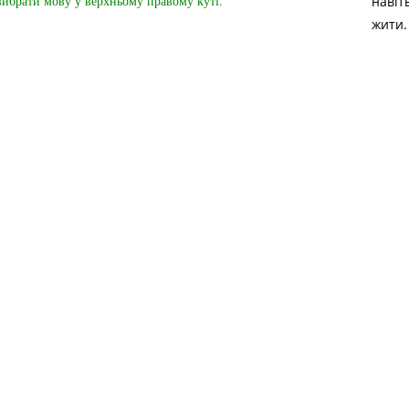
вибрати мову у верхньому правому куті.
навіт
жити.