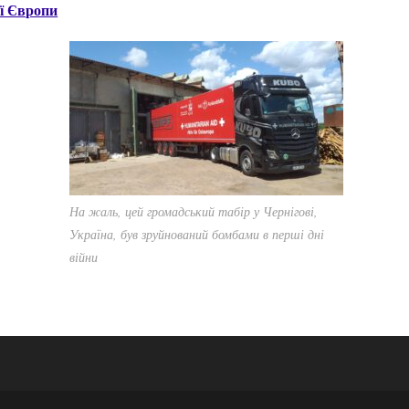
ї Європи
На жаль, цей громадський табір у Чернігові,
Україна, був зруйнований бомбами в перші дні
війни