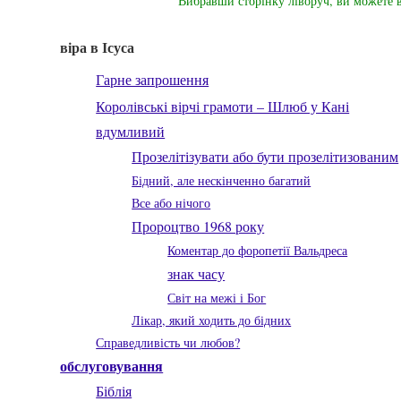
Вибравши сторінку ліворуч, ви можете 
віра в Ісуса
Гарне запрошення
Королівські вірчі грамоти – Шлюб у Кані
вдумливий
Прозелітізувати або бути прозелітизованим
Бідний, але нескінченно багатий
Все або нічого
Пророцтво 1968 року
Коментар до форопетії Вальдреса
знак часу
Світ на межі і Бог
Лікар, який ходить до бідних
Справедливість чи любов?
обслуговування
Біблія