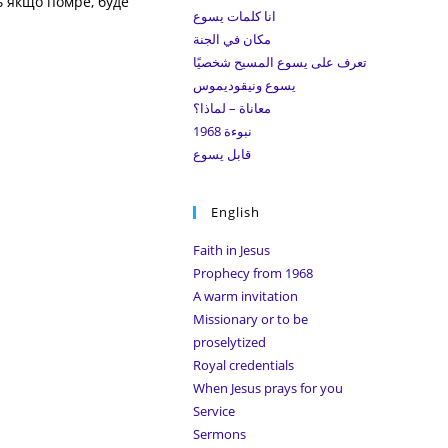
ь якщо помре, буде
search
انا كلمات يسوع
panel.
مكان في الجنة
تعرف على يسوع المسيح شخصيًا
يسوع ونيقوديموس
معاناة – لماذا؟
نبوءة 1968
قابل يسوع
English
Faith in Jesus
Prophecy from 1968
A warm invitation
Missionary or to be
proselytized
Royal credentials
When Jesus prays for you
Service
Sermons