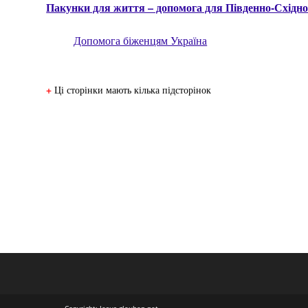
Пакунки для життя – допомога для Південно-Східно
Допомога біженцям Україна
+
Ці сторінки мають кілька підсторінок