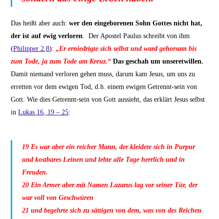
Das heißt aber auch:
wer den eingeborenen Sohn Gottes nicht hat,
der ist auf ewig verloren
. Der Apostel Paulus schreibt von ihm
(
Philipper 2,8
):
„Er erniedrigte sich selbst und ward gehorsam bis
zum Tode, ja zum Tode am Kreuz.“
Das geschah um unseretwillen.
Damit niemand verloren gehen muss, darum kam Jesus, um uns zu
erretten vor dem ewigen Tod, d.h. einem ewigen Getrennt-sein von
Gott. Wie dies Getrennt-sein von Gott aussieht, das erklärt Jesus selbst
in
Lukas 16, 19 – 25
:
19
Es war aber ein reicher Mann, der kleidete sich in Purpur
und kostbares Leinen und lebte alle Tage herrlich und in
Freuden.
20
Ein Armer aber mit Namen Lazarus lag vor seiner Tür, der
war voll von Geschwüren
21
und begehrte sich zu sättigen von dem, was von des Reichen