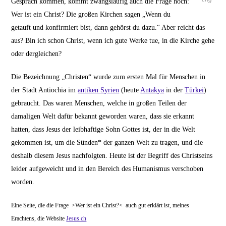
Gespräch kommen, kommt zwangsläufig auch die Frage hoch:
Wer ist ein Christ? Die großen Kirchen sagen „Wenn du
getauft und konfirmiert bist, dann gehörst du dazu.“ Aber reicht das
aus? Bin ich schon Christ, wenn ich gute Werke tue, in die Kirche gehe
oder dergleichen?
Die Bezeichnung „Christen“ wurde zum ersten Mal für Menschen in
der Stadt Antiochia im
antiken Syrien
(heute
Antakya
in der
Türkei
)
gebraucht. Das waren Menschen, welche in großen Teilen der
damaligen Welt dafür bekannt geworden waren, dass sie erkannt
hatten, dass Jesus der leibhaftige Sohn Gottes ist, der in die Welt
gekommen ist, um die Sünden* der ganzen Welt zu tragen, und die
deshalb diesem Jesus nachfolgten. Heute ist der Begriff des Christseins
leider aufgeweicht und in den Bereich des Humanismus verschoben
worden.
Eine Seite, die die Frage >Wer ist ein Christ?< auch gut erklärt ist, meines
Erachtens, die Website
Jesus.ch