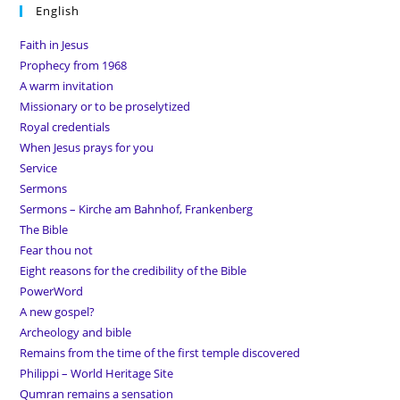
English
Faith in Jesus
Prophecy from 1968
A warm invitation
Missionary or to be proselytized
Royal credentials
When Jesus prays for you
Service
Sermons
Sermons – Kirche am Bahnhof, Frankenberg
The Bible
Fear thou not
Eight reasons for the credibility of the Bible
PowerWord
A new gospel?
Archeology and bible
Remains from the time of the first temple discovered
Philippi – World Heritage Site
Qumran remains a sensation