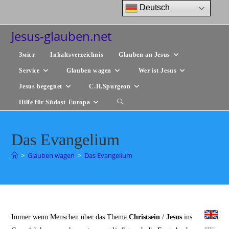
Zum
Deutsch
Inhalt
springen
Jesus-glauben.net
Зміст
Inhaltsverzeichnis
Glauben an Jesus
Service
Glauben wagen
Wer ist Jesus
Jesus begegnet
C.H.Spurgeon
Hilfe für Südost-Europa
Website-
Suche
Das Evangelium
umschalten
>
Glauben wagen
>
Das Evangelium
Immer wenn Menschen über das Thema
Christsein
/
Jesus
ins
eng