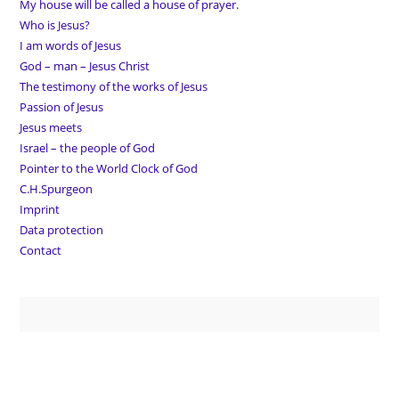
My house will be called a house of prayer.
Who is Jesus?
I am words of Jesus
God – man – Jesus Christ
The testimony of the works of Jesus
Passion of Jesus
Jesus meets
Israel – the people of God
Pointer to the World Clock of God
C.H.Spurgeon
Imprint
Data protection
Contact