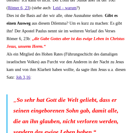
bleiben? Ich kann es nicht. Der Lohn der Sünde aber ist der Tod!
(
Römer 6, 23
) (siehe auch:
Leid – warum
?)
Dies ist die Basis auf der wir alle, ohne Ausnahme stehen.
Gibt es
einen Ausweg
aus diesem Dilemma? Um es kurz zu machen: Es gibt
ihn! Der Apostel Paulus nennt sie im weiteren Verlauf des Verses
Römer 6, 23b:
„die Gabe Gottes aber ist das ewige Leben in Christus
Jesus, unserm Herrn.“
Als ein Mitglied des Hohen Rates (Führungsschicht des damaligen
israelischen Volkes) aus Furcht vor den Anderen in der Nacht zu Jesus
kam und von ihm Klarheit haben wollte, da sagte ihm Jesus u.a. diesen
Satz:
Joh 3,16
:
„
So sehr hat Gott die Welt geliebt, dass er
seinen eingeborenen Sohn gab, damit alle,
die an ihn glauben, nicht verloren werden,
sondern das ewige Leben haben.“