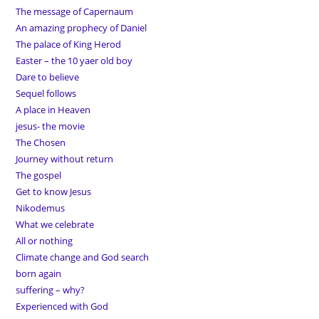
The message of Capernaum
An amazing prophecy of Daniel
The palace of King Herod
Easter – the 10 yaer old boy
Dare to believe
Sequel follows
A place in Heaven
jesus- the movie
The Chosen
Journey without return
The gospel
Get to know Jesus
Nikodemus
What we celebrate
All or nothing
Climate change and God search
born again
suffering – why?
Experienced with God