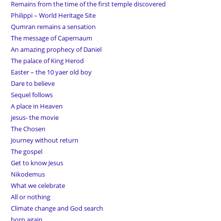
Remains from the time of the first temple discovered
Philippi – World Heritage Site
Qumran remains a sensation
The message of Capernaum
An amazing prophecy of Daniel
The palace of King Herod
Easter – the 10 yaer old boy
Dare to believe
Sequel follows
A place in Heaven
jesus- the movie
The Chosen
Journey without return
The gospel
Get to know Jesus
Nikodemus
What we celebrate
All or nothing
Climate change and God search
born again