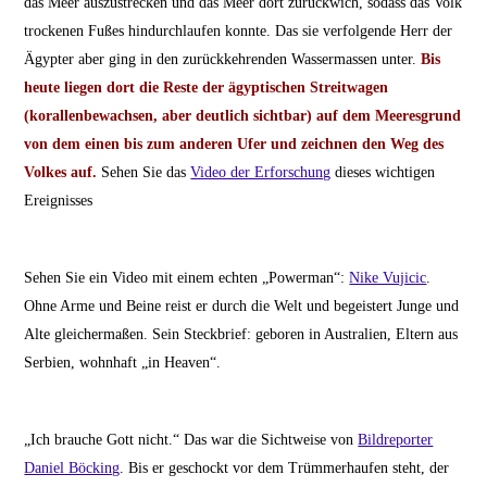
das Meer auszustrecken und das Meer dort zurückwich, sodass das Volk
trockenen Fußes hindurchlaufen konnte. Das sie verfolgende Herr der
Ägypter aber ging in den zurückkehrenden Wassermassen unter.
Bis
heute liegen dort die Reste der ägyptischen Streitwagen
(korallenbewachsen, aber deutlich sichtbar) auf dem Meeresgrund
von dem einen bis zum anderen Ufer und zeichnen den Weg des
Volkes auf.
Sehen Sie das
Video der Erforschung
dieses wichtigen
Ereignisses
Sehen Sie ein Video mit einem echten „Powerman“:
Nike Vujicic
.
Ohne Arme und Beine reist er durch die Welt und begeistert Junge und
Alte gleichermaßen. Sein Steckbrief: geboren in Australien, Eltern aus
Serbien, wohnhaft „in Heaven“.
„Ich brauche Gott nicht.“ Das war die Sichtweise von
Bildreporter
Daniel Böcking
. Bis er geschockt vor dem Trümmerhaufen steht, der