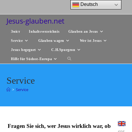
Zum
Deutsch
Inhalt
springen
Jesus-glauben.net
Зміст
Inhaltsverzeichnis
Glauben an Jesus
Service
Glauben wagen
Wer ist Jesus
Jesus begegnet
C.H.Spurgeon
Hilfe für Südost-Europa
Website-
Suche
Service
umschalten
>
Service
Fragen Sie sich, wer Jesus wirklich war, ob
eng