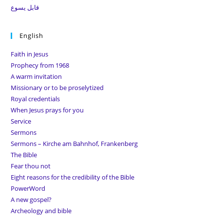
قابل يسوع
English
Faith in Jesus
Prophecy from 1968
A warm invitation
Missionary or to be proselytized
Royal credentials
When Jesus prays for you
Service
Sermons
Sermons – Kirche am Bahnhof, Frankenberg
The Bible
Fear thou not
Eight reasons for the credibility of the Bible
PowerWord
A new gospel?
Archeology and bible