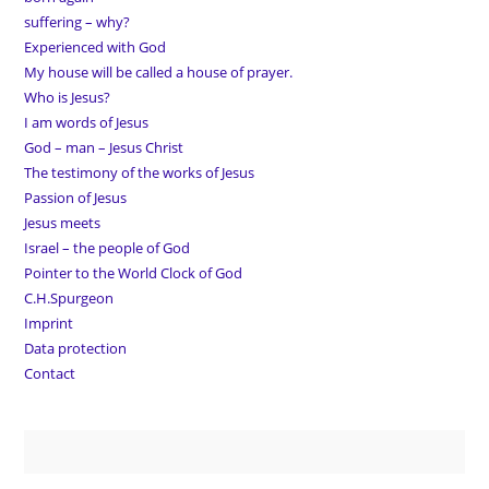
suffering – why?
Experienced with God
My house will be called a house of prayer.
Who is Jesus?
I am words of Jesus
God – man – Jesus Christ
The testimony of the works of Jesus
Passion of Jesus
Jesus meets
Israel – the people of God
Pointer to the World Clock of God
C.H.Spurgeon
Imprint
Data protection
Contact