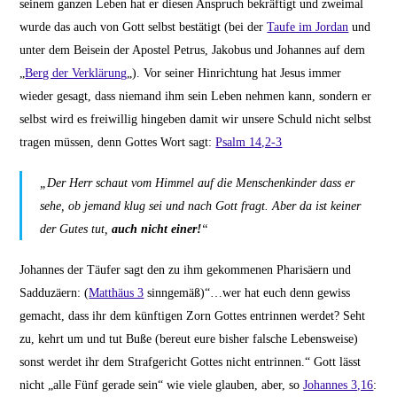
seinem ganzen Leben hat er diesen Anspruch bekräftigt und zweimal
wurde das auch von Gott selbst bestätigt (bei der
Taufe im Jordan
und
unter dem Beisein der Apostel Petrus, Jakobus und Johannes auf dem
„
Berg der Verklärung
„). Vor seiner Hinrichtung hat Jesus immer
wieder gesagt, dass niemand ihm sein Leben nehmen kann, sondern er
selbst wird es freiwillig hingeben damit wir unsere Schuld nicht selbst
tragen müssen, denn Gottes Wort sagt:
Psalm 14,2-3
„Der Herr schaut vom Himmel auf die Menschenkinder dass er
sehe, ob jemand klug sei und nach Gott fragt. Aber da ist keiner
der Gutes tut,
auch nicht einer!
“
Johannes der Täufer sagt den zu ihm gekommenen Pharisäern und
Sadduzäern: (
Matthäus 3
sinngemäß)“…wer hat euch denn gewiss
gemacht, dass ihr dem künftigen Zorn Gottes entrinnen werdet? Seht
zu, kehrt um und tut Buße (bereut eure bisher falsche Lebensweise)
sonst werdet ihr dem Strafgericht Gottes nicht entrinnen.“ Gott lässt
nicht „alle Fünf gerade sein“ wie viele glauben, aber, so
Johannes 3,16
: