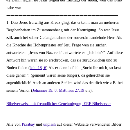
42
Dahin legten sie Jesus wegen des Rüsttags der Juden, weil das Grab
nahe war.
———————————————————————————–
1. Dass Jesus freiwilig ans Kreuz ging, das erkennt man an mehreren
Begebenheiten im Zusammenhang mit der Kreuzigung. So war Jesus
z.B.
auch bei seiner Gefangennahme der souverän handelnde Herr. Als
die Knechte der Hohenpriester auf Jesu Frage wen sie suchen
antworteten: „Jesus von Nazareth“ antwortete er: „Ich bin’s“. Auf diese
Antwort hin waren sie so erschrocken, das sie zurückwichen und zu
Boden fielen (
Joh. 18, 6
) Als er dann befahl: „Sucht ihr mich, so lasst
diese gehen!“, (gemeint waren seine Jünger), da gehorchten sie
augenblicklich! Auch an anderen Stellen wird das deutlich wie z.B. bei
seinem Verhör (
Johannes 19, 8
;
Matthäus 27,19
u.a).
Bibelverweise mit freundlicher Genehmigung:
ERF Bibelserver
Alle von
Pixabay
und
unplash
auf dieser Webseite verwendeten Bilder