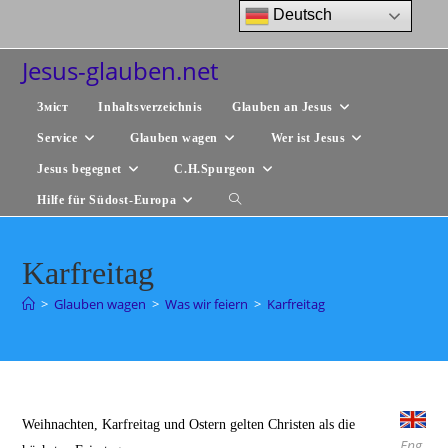
Zum
Deutsch
Inhalt
springen
Jesus-glauben.net
Зміст
Inhaltsverzeichnis
Glauben an Jesus
Service
Glauben wagen
Wer ist Jesus
Jesus begegnet
C.H.Spurgeon
Hilfe für Südost-Europa
Website-
Suche
Karfreitag
umschalten
>
Glauben wagen
>
Was wir feiern
>
Karfreitag
Weihnachten, Karfreitag und Ostern gelten Christen als die
Eng