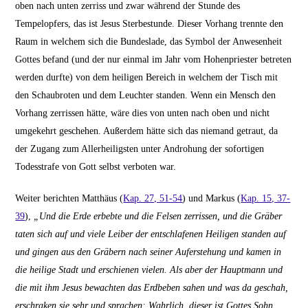
oben nach unten zerriss und zwar während der Stunde des
Tempelopfers, das ist Jesus Sterbestunde. Dieser Vorhang trennte den
Raum in welchem sich die Bundeslade, das Symbol der Anwesenheit
Gottes befand (und der nur einmal im Jahr vom Hohenpriester betreten
werden durfte) von dem heiligen Bereich in welchem der Tisch mit
den Schaubroten und dem Leuchter standen. Wenn ein Mensch den
Vorhang zerrissen hätte, wäre dies von unten nach oben und nicht
umgekehrt geschehen. Außerdem hätte sich das niemand getraut, da
der Zugang zum Allerheiligsten unter Androhung der sofortigen
Todesstrafe von Gott selbst verboten war.
Weiter berichten Matthäus (
Kap. 27, 51-54
) und Markus (
Kap. 15, 37-
39
),
„Und die Erde erbebte und die Felsen zerrissen, und die Gräber
taten sich auf und viele Leiber der entschlafenen Heiligen standen auf
und gingen aus den Gräbern nach seiner Auferstehung und kamen in
die heilige Stadt und erschienen vielen.
Als aber der Hauptmann und
die mit ihm Jesus bewachten das Erdbeben sahen und was da geschah,
erschraken sie sehr und sprachen: Wahrlich, dieser ist Gottes Sohn