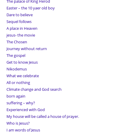
The palace of King Herod
Easter – the 10 yaer old boy
Dare to believe
Sequel follows
A place in Heaven
jesus- the movie
The Chosen
Journey without return
The gospel
Get to know Jesus
Nikodemus
What we celebrate
All or nothing
Climate change and God search
born again
suffering – why?
Experienced with God
My house will be called a house of prayer.
Who is Jesus?
I am words of Jesus