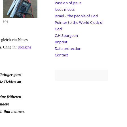
Passion of Jesus
Jesus meets
Israel – the people of God
HA
Pointer to the World Clock of
God
C.H.Spurgeon
 gleich ein Neues
Imprint
. Chr.) in:
Jüdische
Data protection
Contact
lbringer ganz
ele Heiden an
eine früheren
andere
ach ihm nennen,