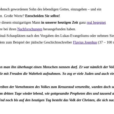
 Mensch gewordenen Sohn des lebendigen Gottes, einzugehen – und ein
len. Große Worte?
Entscheiden Sie selbst!
 diesem einzigartigen Mann
in unserer heutigen Zeit
ganz
real begegnet
re bei ihren
Nachforschungen
herausgefunden haben.
ginal-Schauplätzen nach den Vorgaben des Lukas-Evangeliums oder nehmen Sie
 dem zum Beispiel der jüdische Geschichtsschreiber
Flavius Josephus
(37 – 100 n
wenn man ihn überhaupt einen Menschen nennen darf. Er war nämlich der Vol
ie mit Freuden die Wahrheit aufnahmen. So zog er viele Juden und auch vi
reiben der Vornehmsten des Volkes zum Kreuzestod verurteilte, wurden doch s
 dritten Tage wieder lebend, wie gottgesandte Propheten dies und tausend 
d noch bis auf den heutigen Tag besteht das Volk der Christen, die sich n