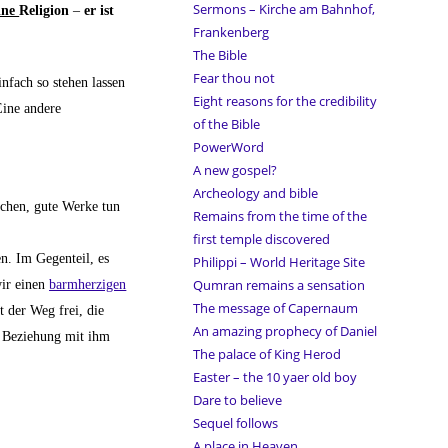
Sermons – Kirche am Bahnhof,
ine
Religion
–
er ist
Frankenberg
The Bible
Fear thou not
infach so stehen lassen
Eight reasons for the credibility
Eine andere
of the Bible
PowerWord
A new gospel?
Archeology and bible
uchen, gute Werke tun
Remains from the time of the
first temple discovered
n. Im Gegenteil, es
Philippi – World Heritage Site
Qumran remains a sensation
ir einen
barmherzigen
The message of Capernaum
t der Weg frei, die
An amazing prophecy of Daniel
e Beziehung mit ihm
The palace of King Herod
Easter – the 10 yaer old boy
Dare to believe
Sequel follows
A place in Heaven