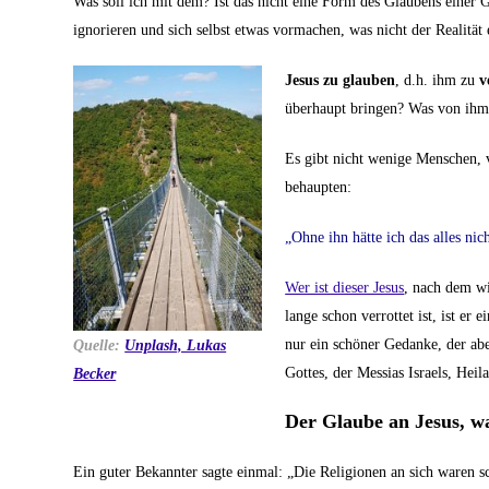
Was soll ich mit dem? Ist das nicht eine Form des Glaubens einer
ignorieren und sich selbst etwas vormachen, was nicht der Realität 
Jesus zu glauben
, d.h. ihm zu
v
überhaupt bringen? Was von ihm b
Es gibt nicht wenige Menschen, v
behaupten:
„Ohne ihn hätte ich das alles ni
Wer ist dieser Jesus
, nach dem wi
lange schon verrottet ist, ist er 
nur ein schöner Gedanke, der aber
Quelle:
Unplash, Lukas
Gottes, der Messias Israels, Heil
Becker
Der Glaube an Jesus, wa
Ein guter Bekannter sagte einmal: „Die Religionen an sich waren 