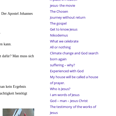
jesus- the movie
The Chosen
. Der Apostel Johannes
Journey without return
The gospel
Get to know Jesus
.
Nikodemus
What we celebrate
en kann.
All or nothing
Climate change and God search
ht dafür? Man muss sich
born again
suffering – why?
Experienced with God
My house will be called a house
of prayer.
man kein Ergebnis
Who is Jesus?
uchtigkeit benötigt
I am words of Jesus
God – man – Jesus Christ
The testimony of the works of
Jesus