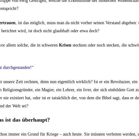
 Gruppe von ewig Gestrigen, welche die Erkenntnisse der modernen Wissenschaf
entspricht?
ertrauen
, ist das möglich, muss man da nicht vorher seinen Verstand abgeben: 
erichtet wird, ist doch nicht glaubhaft oder etwa doch?
or allem solche, die in schweren
Krisen
steckten oder noch stecken, die schwö
cht durchgestanden!“
r unsere Zeit rechnen, denn nun eigentlich wirklich? Ist er ein Revoluzzer, ein
ein Religionsgründer, ein Magier, ein Lehrer, ein Irrer, der sich einbildete Gott zu
 nie existiert hat, oder ist er tatsächlich der, von dem die Bibel sagt, dass er 
and der Welt sei?
s ist das überhaupt?
schon immer ein Grund für Kriege – auch heute. Sie müssten verboten werden, d