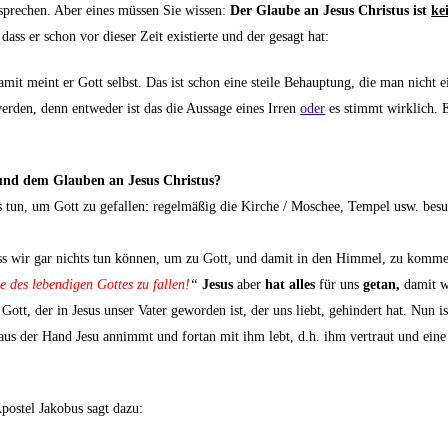
sprechen. Aber eines müssen Sie wissen:
Der Glaube an Jesus Christus ist
ke
ass er schon vor dieser Zeit existierte und der gesagt hat:
it meint er Gott selbst. Das ist schon eine steile Behauptung, die man nicht e
erden, denn entweder ist das die Aussage eines Irren
oder
es stimmt wirklich. 
 und dem Glauben an Jesus Christus?
was tun, um Gott zu gefallen: regelmäßig die Kirche / Moschee, Tempel usw. bes
dass wir gar nichts tun können, um zu Gott, und damit in den Himmel, zu komme
de des lebendigen Gottes zu fallen!
“
Jesus
aber
hat alles
für uns
getan,
damit w
tt, der in Jesus unser Vater geworden ist, der uns liebt, gehindert hat. Nun is
aus der Hand Jesu annimmt und fortan mit ihm lebt, d.h. ihm vertraut und ein
Apostel Jakobus sagt dazu: