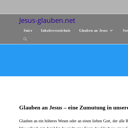
Zum
Inhalt
springen
Jesus-glauben.net
Зміст
Inhaltsverzeichnis
Glauben an Jesus
Ser
Website-
Suche
umschalten
Glauben an Jesus
–
eine Zumutung in unser
Glauben an ein höheres Wesen oder an einen lieben Gott, der alle Re