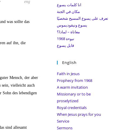
t
search
eng
انا كلمات يسوع
panel.
مكان في الجنة
تعرف على يسوع المسيح شخصيًا
und was sollte das
يسوع ونيقوديموس
معاناة – لماذا؟
نبوءة 1968
ren auf ihn, die
قابل يسوع
English
Faith in Jesus
 guter Mensch, der aber
Prophecy from 1968
 sein, vielleicht auch
A warm invitation
der Sohn des lebendigen
Missionary or to be
proselytized
Royal credentials
When Jesus prays for you
Service
as sind allesamt
Sermons