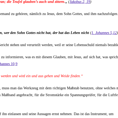
ran; die Teufel glauben’s auch und zittern.
„
(
Jakobus 2, 19
)
 jemand zu gehören, nämlich zu Jesus, dem Sohn Gottes, und ihm nachzufolgen
en, wer den Sohn Gottes nicht hat, der hat das Leben nicht
(
1. Johannes 5,12
)
ericht stehen und verurteilt werden, weil er seine Lebensschuld niemals bezahl
 zu informieren, was es mit diesem Glauben, mit Jesus, auf sich hat, was spric
hannes 10,9
g werden und wird ein und aus gehen und Weide finden.“
sen, muss man das Werkzeug mit dem richtigen Maßstab benutzen, ohne welches 
n Maßband angebracht, für die Stromstärke ein Spannungsprüfer, für die Luftfe
uf ihn einlassen und seine Aussagen ernst nehmen. Das ist das Instrument, um