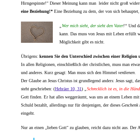
Hirngespinste!“ Dieser Meinung kann man leider nicht groß wider
eine Beziehung!*
Eine Beziehung zu dem, der von sich behauptet, d
„
Wer mich sieht, der sieht den Vater
!“
Und dam
kann. Das muss von Jesus mit Leben erfüllt w
Möglichkeit gibt es nicht.
Übrigens:
kennen Sie den Unterschied zwischen einer Religion
In allen Religionen, einschließlich der christlichen, muss man et
und anderes. Kurz gesagt: Man muss sich den Himmel
verdienen
.
Der Glaube an Jesus Christus ist grundlegend anders: Jesus sagt, 
steht geschrieben: (
Hebräer 10, 31
)
„
Schrecklich ist es, in die Hän
Gott finden. Er hat alles weggeräumt, was uns an einem Leben mit Go
Schuld bezahlt, allerdings nur für denjenigen, der dieses
Geschenk
eingeht.
Nur an einen „lieben Gott“ zu glauben, reicht dazu nicht aus. Der 