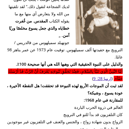
لديك الشجاعة لتقول ذلك.“
لقد تلقيتها
من الله ولا يتعارض أي منها مع ما
يقوله الكتاب
المقدس.
من غُفرت
خطاياه والذي جعل يسوع مخلصًا وربًا
آمن. „
جونهيلد سميلهوس من فالدريس /
النرويج مع حفيدتها ألف سميلهوس.
توفيت عام 1973 عن عمر يناهز 98
عامًا.
والدليل على النبوة الحقيقية التي وهبها الله هي أنها صحيحة 100٪.
أَمَّا النَّبِيُّ الَّذِي تَنَبَّأَ بِالسَّلامِ، فَعِنْدَ تَحَقُّقِ نُبُوءَتِهِ يُعْرَفُ أَنَّ الرَّبَّ قَدْ أَرْسَلَهُ
حَقّاً».
(
إرميا 28: 9
)
لقد ثبت أن الموجات الأربع لهذه النبوءة قد تحققت!
هل النقطة الأخيرة ،
عودة يسوع ، وشيكة؟
للمقارنة في عام 1968:
العالم في ذروة الحرب الباردة
كان التلفزيون قد بدأ للتو في النرويج
الزواج بدون شهادة زواج ، والجنس والعنف في التلفزيون غير موجودين
، والمثلية الجنسية ممنوعة.