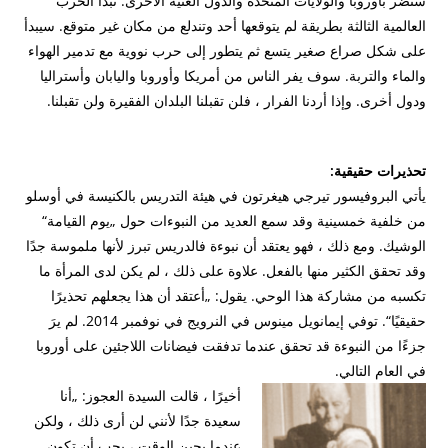
ستضر بأوروبا والولايات المتحدة والدول الغنية الأخرى.
تبدأ الحرب
العالمية الثالثة بطريقة لم يتوقعها أحد وتندلع من مكان غير متوقع.
سيبدأ
على شكل صراع صغير يتسع ثم يتطور إلى حرب نووية مع تدمير الهواء
والماء والتربة.
سوف يفر الناس من أمريكا وأوروبا واليابان وأستراليا
ودول أخرى.
وإذا أردنا الفرار ، فلن تقبلنا البلدان الفقيرة ولن تقبلنا.
تحذيرات حقيقية:
يأتي البروفيسور تيرجي هيغرتون في هيئة التدريس بالكنيسة في أوسلو
من خلفية خمسينية وقد سمع العديد من النبوءات حول „يوم القيامة“
الوشيك.
ومع ذلك ، فهو يعتقد أن نبوءة فالدريس تبرز لأنها ملموسة جدًا
وقد تحقق الكثير منها بالفعل.
علاوة على ذلك ، لم يكن لدى المرأة ما
تكسبه من مشاركة هذا الوحي.
يقول: „أعتقد أن هذا يجعلهم تحذيرًا
حقيقيًا“.
توفي إيمانويل مينوس في النرويج في نوفمبر 2014.
لم يرَ
جزءًا من النبوءة قد تحقق عندما تدفقت فيضانات اللاجئين على أوروبا
في العام التالي.
أخيرًا ، قالت السيدة العجوز: „أنا
سعيدة جدًا لأنني لن أرى ذلك ، ولكن
عندما يحين الوقت ، يجب أن تكون