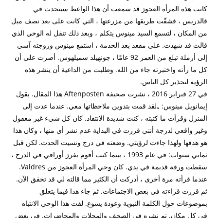
كانت هذه المرأة العجوز قد سمعت أن هذا الواعظ سيتحدث في
فالدريس ، فشقّت طريقها من مزرعتها ، التي كانت على بعد نصف ميل
من المكان ، لتسمع السيد مينوس يتكلم ، وبعد ذلك تنقل له الوحي الذي
قالت قد شهدت. على مقعد بعد الخدمة ، استمع مينوس وزوجته آسي
إلى أرملة تبلغ من العمر 92 عامًا ، جونهيلد سميلهوس. أصرت على أن
كل ما رأته واختبرته جاء من الله. وطلبت من الداعية أن ينشر هذه
الرؤية لتحذير كل الناس.
في 27 فبراير 2016 ، نشرت صحيفة Aftenposten هذا المقال. يقول
إيمانويل مينوس: „لقد قمت بتدوين ملاحظاتها معي. عندما عدت إلى
المنزل وقرأت ما كتبته ، كنت شديدة الانتقاد. كان كل شيء غير معقول
وغير واقعي لدرجة أنني قررت في البداية عدم نشر أي منها ، وكان هذا
هو هدفها ولهذا جاءت لرؤيتي. وضعته في درج ونسيت الحدث. لكن قبل
ثماني سنوات: في عام 1993 ، بينما كنت أقوم بفرز أوراقي في الدرج ،
سقطت ورقة قديمة في يدي. كان وحي المرأة العجوز من Valdres.
عندما قرأته مرة أخرى ، أدركت أن الكثير مما قالته لي قد تحقق الآن.
ثم قررت قراءته في بعض الاجتماعات. ثم جاء هذا فيما يتعلق
بموضوعات حول الكلمة النبوية وعودة يسوع. لفت هذا الوحي الانتباه
في كل مكان. تم نشره في الصحف والمجلات والمحاضرات. في بعض