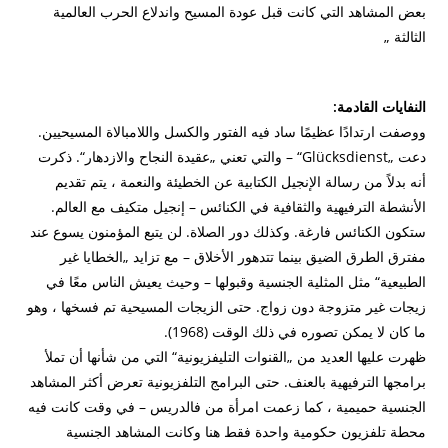
بعض المشاهد التي كانت قبل عودة المسيح واندلاع الحرب العالمية
الثالثة „
النفايات القادمة:
ووصفت ارتدادًا عظيمًا ساد فيه الفتور والكسل واللامبالاة المسيحيين.
دعت „Glücksdienst“ – والتي تعني „عقيدة النجاح والازدهار“.
ذكرت
أنه بدلاً من رسالة الإنجيل الكتابية عن الخطيئة والنعمة ، يتم تقديم
الأنشطة الترفيهية والثقافية في الكنائس – إنجيل متكيف مع العالم.
ستكون الكنائس فارغة.
وكذلك دور الصلاة.
لن يتبع المؤمنون يسوع عند
مفترق الطرق الضيق بينما تتدهور الأخلاق – مع تزايد „الخطايا غير
الطبيعية“ مثل المثلية الجنسية وقبولها – وحيث يعيش الناس معًا في
زيجات غير متزوجة دون زواج.
حتى الزيجات المسيحية تم فسخها ، وهو
ما كان لا يمكن تصوره في ذلك الوقت (1968).
ظهرت عليها العديد من „القنوات التليفزيونية“ التي من شأنها أن تملأ
برامجها الترفيهية بالعنف.
حتى البرامج التلفزيونية تعرض أكثر المشاهد
الجنسية حميمية ، كما زعمت امرأة من فالدريس – في وقت كانت فيه
محطة تلفزيون حكومية واحدة فقط هنا وكانت المشاهد الجنسية