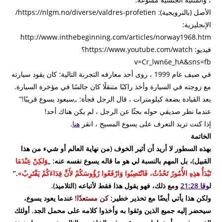
الأصل (بالنرويجية): https://nlgm.no/diverse/valdres-profetien/
الإنجليزية:
http://www.inthebeginning.com/articles/norway1968.htm
فيديو: https://www.youtube.com/watch؟
v=Cr_lwn6e_hA&sns=fb
في صيف عام 1999 ، روى أحد معارفه التجربة التالية: كان يقود سيارته
مع زوجته في السيارة وأخذ راكبًا متنقلًا كان جالسًا في مؤخرة السيارة.
بعد القيادة بضعة كيلومترات ، قال الرجل فجأة: „سيعود يسوع قريبًا!“
عندما نظر صديقي حوله بحثًا عن الرجل ، لم يكن هناك أحد!
إذا كنت تريد التعرف على يسوع المسيح ، انقر
هنا
.
الخاتمة
بهذه السطور لا أريد أن أثير الخوف (من نهاية العالم أو شيء من هذا
القبيل)، بل المهم بالنسبة لي هو ما قاله يسوع نفسه عنه: „
وَلكِنْ عِنْدَمَا
تَبْدَأُ هذِهِ الأُمُورُ تَحْدُثُ، فَانْتَصِبُوا وَارْفَعُوا رُؤُوسَكُمْ لأَنَّ فِدَاءَكُمْ يَقْتَرِبُ»
.“
ل
وقا 21:28
ومع ذلك، فهو يقول هذا فقط لأتباعه (التلاميذ).
ولكن هذا يأتي أيضًا مع تحذير خطير:
كن مستعدًا!
عندما يعود يسوع،
سيحضر إليه جميع الذين وثقوا به وأخذوا كلامه على محمل الجد.
أولئك