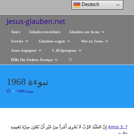
Zum
Deutsch
Inhalt
springen
Jesus-glauben.net
Зміст
Inhaltsverzeichnis
Glauben an Jesus
Service
Glauben wagen
Wer ist Jesus
Jesus begegnet
C.H.Spurgeon
Hilfe für Südost-Europa
Website-
Suche
umschalten
نبوءة 1968
نبوءة 1968
>
Amos 3: 7
إِنَّ السَّيِّدَ الرَّبَّ لَا يُجْرِي أَمْراً مِنْ غَيْرِ أَنْ يُعْلِنَ سِرَّهُ لِعَبِيدِهِ