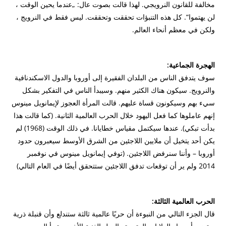
مخالفة للقانون النرويجي.
لهذا قالت بصوت عال: „عندما يحين الوقت ،
لن يهتموا“.
كل هذه التنبؤات تحققت وتحققت.
ليس فقط في النرويج ،
ولكن في معظم أنحاء العالم.
الهجرة الجماعية:
سوف يتدفق الناس من البلدان الفقيرة إلى أوروبا والدول الاسكندنافية
والنرويج.
سيكون هناك الكثير منهم.
وسيبدأ الناس في التفكير بشكل
سيء بهم وسيكونون قساة عليهم.
قالت المرأة العجوز لإيمانويل مينوس
إنهم عاملوها كما فعل اليهود خلال الحرب العالمية الثانية.
(كما قالت هذا
بدأت تبكي).
عندها سيكتمل مقياس خطايانا.
في ذلك الوقت (1968) لم
يكن أحد يتخيل أن ملايين اللاجئين من الشرق الأوسط سيعبرون حدود
أوروبا – وأننا سنرفض اللاجئين.
(توفي إيمانويل مينوس في نوفمبر
2014 ولم ير أن توقعات تدفق اللاجئين ستتحقق أيضًا في العام التالي)
الحرب العالمية الثالثة:
قال الجزء التالي من النبوءة أن حربًا عالمية ثالثة ستندلع وأن قنبلة ذرية