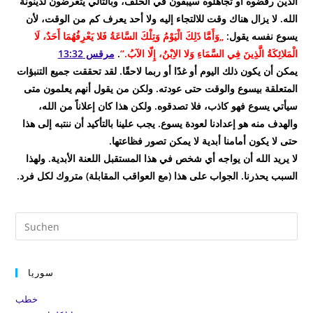
الذين رفضوه أو تجاهلوه سيبقون في الخلف، وبالتالي يتعرضون لدينونة
الله.
لا يزال هناك وقت للالتجاء إليه ولا أحد يعرف كم من الوقت، لأن
يسوع نفسه يقول:
„وَأَمَّا ذَلِكَ الْيَوْمُ وَتِلْكَ السَّاعَةُ فَلا يَعْرِفُهُمَا أَحَدٌ، لَا
الْمَلائِكَةُ الَّذِينَ فِي السَّمَاءِ وَلا الاِبْنُ، إِلّا الآبُ.“
.
مرقس 13:32
يمكن أن يكون ذلك اليوم أو غدًا أو ربما لاحقًا.
لقد تحققت جميع التنبؤات
المتعلقة بيسوع والوقت حتى عودته.
ولكن من يقول أنهم يعلمون متى
سيأتي يسوع فهو كاذب، فلا تصدقوه.
ولكن هذا كان إعلاناً من الله،
والهدف منه هو إعدادنا لعودة يسوع.
يجب علينا بالتأكيد أن ننتبه إلى هذا
حتى لا يكون أمامنا أبدية لا يمكن تصور فظاعتها.
لا يريد الله أن يواجه أي شخص في هذا المستقبل اللعنة الأبدية.
ولهذا
السبب يحذرنا.
الجواب على هذا (مع العواقب المقابلة) متروك لكل فرد.
Pre
Es
to
clo
سوريا
the
خطب
sea