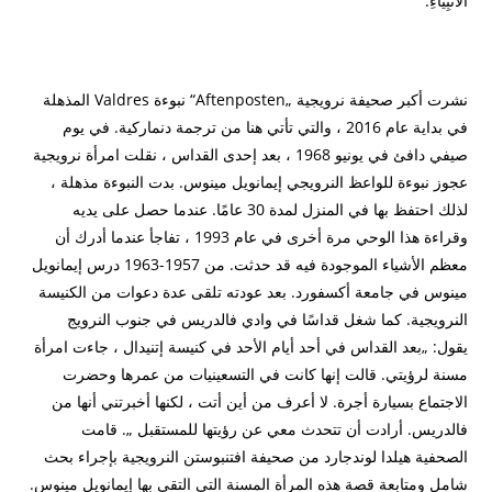
الأَنْبِيَاءِ.
نشرت أكبر صحيفة نرويجية „Aftenposten“ نبوءة Valdres المذهلة
في بداية عام 2016 ، والتي تأتي هنا من ترجمة دنماركية.
في يوم
صيفي دافئ في يونيو 1968 ، بعد إحدى القداس ، نقلت امرأة نرويجية
عجوز نبوءة للواعظ النرويجي إيمانويل مينوس.
بدت النبوءة مذهلة ،
لذلك احتفظ بها في المنزل لمدة 30 عامًا.
عندما حصل على يديه
وقراءة هذا الوحي مرة أخرى في عام 1993 ، تفاجأ عندما أدرك أن
معظم الأشياء الموجودة فيه قد حدثت.
من 1957-1963 درس إيمانويل
مينوس في جامعة أكسفورد.
بعد عودته تلقى عدة دعوات من الكنيسة
النرويجية.
كما شغل قداسًا في وادي فالدريس في جنوب النرويج
يقول: „بعد القداس في أحد أيام الأحد في كنيسة إتنيدال ، جاءت امرأة
مسنة لرؤيتي. قالت إنها كانت في التسعينيات من عمرها وحضرت
الاجتماع بسيارة أجرة. لا أعرف من أين أتت ، لكنها أخبرتني أنها من
فالدريس. أرادت أن تتحدث معي عن رؤيتها للمستقبل „. قامت
الصحفية هيلدا لوندجارد من صحيفة افتنبوستن النرويجية بإجراء بحث
شامل ومتابعة قصة هذه المرأة المسنة التي التقى بها إيمانويل مينوس.