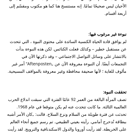
الأحيان ليس صحيحًا تمامًا. إنه مستنسخ هنا كما هو مكتوب ومقسّم إلى
أربعة أقسام.
نبوءة غير مرغوب فيها:
لم يوافق قادة الحياة الكنسية السائدة على محتوى النبوة ، التي تتحدث
عن مستقبل خطير – وكذلك فعلت الكنائس.
لكن هذه النبوءة بدأت
بالانتشار على وسائل التواصل الاجتماعي – وقد ذكرتها الآن في
التجمعات أيضًا.
أن النبوءة معروفة الآن عن „Aftenposten“ أمر غير
مألوف للغاية ؛
لأنها صحيفة محافظة وغير معروفة بالمواقف المسيحية.
تحققت النبوة:
تصف المرأة البالغة من العمر 92 عامًا الفترة التي سبقت اندلاع الحرب
العالمية الثالثة.
ما كانت تتحدث عنه لم يكن متوقعا في عام 1968.
تحدثت عن فترة طويلة من السلام ونزع السلاح.
قالت: „كان الأمر أشبه
ببطاقة تُدحرج أمامي.
رأيته بعيني الطبيعي.
تم رسم جميع أنحاء العالم
على الخريطة.
لقد رأيت أوروبا والدول الاسكندنافية والنرويج.
لقد رأيت