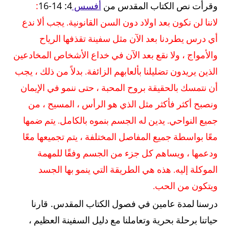
:
4: 14-16
وقرأت نص الكتاب المقدس من
أفسس
.
لاننا لن نكون بعد اولاد دون السن القانونية
يجب ألا ندع
أي درس يطردنا بعد الآن مثل سفينة تقذفها الرياح
والأمواج ، ولا نقع بعد الآن في خداع الأشخاص المخادعين
.
الذين يريدون تضليلنا بألعابهم الزائفة
بدلاً من ذلك ، يجب
أن نتمسك بالحقيقة بروح المحبة ، حتى ننمو في الإيمان
ونصبح أكثر فأكثر مثل الذي هو الرأس ، المسيح ، من
.
.
جميع النواحي
يدين له الجسم بنموه بالكامل
يتم ضمها
معًا بواسطة جميع المفاصل المختلفة ، يتم تجميعها معًا
ودعمها ، ويساهم كل جزء من الجسم وفقًا للمهمة
.
الموكلة إليه
هذه هي الطريقة التي ينمو بها الجسد
.
ويتكون من الحب
.
درسنا لمدة عامين في فصول الكتاب المقدس
قارنا
حياتنا برحلة بحرية وتعاملنا مع دليل السفينة العظيم ،