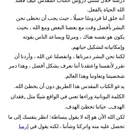
درسنا خلال سنتي دروس الكتاب المقدس كيف قصد
الله الحياة بالفعل.
أنه خلق لنا فردوسًا جميلًا ، حيث يجب أن نحظى نحن
البشر بأفضل وقت مع بعضنا البعض ومع الله ، بحيث
يكون هو نفسه هناك ، ومرئيًا ويساعد الناس بقوته
.
وإمكانياته لتشكيل حياتهم
لكننا نحن البشر دمرناها ، وانفصلنا عن الله ، وأردنا أن
نقرر لأنفسنا واعتقدنا أننا نعرف بشكل أفضل ، وهذا دمر
.
شخصيتنا وتعاوننا وهذا العالم
.
يدعو الكتاب المقدس هذا الطريق دون أن يخطئ الله
„
الكلمة اليونانية وراءها تعني في الواقع شيئًا مثل
فقدان
.
„.
الهدف
حياتنا تخطئ الهدف
:
لكن الله الآن هو إله لا يقول ببساطة
انظر بنفسك إلى ما
تحصل عليه منه واتركنا وشأننا ، لكنه يقول في
إرميا