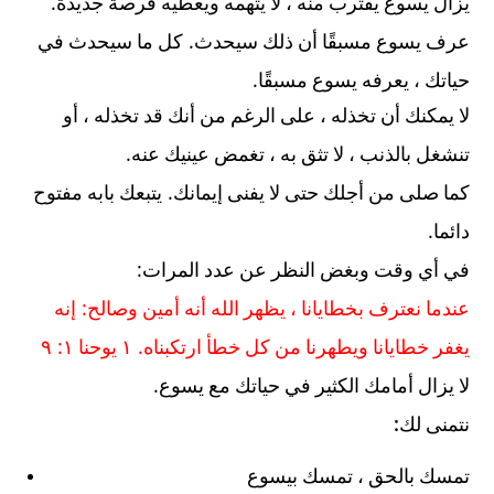
.
يزال يسوع يقترب منه ، لا يتهمه ويعطيه فرصة جديدة
.
عرف يسوع مسبقًا أن ذلك سيحدث
كل ما سيحدث في
.
حياتك ، يعرفه يسوع مسبقًا
لا يمكنك أن تخذله ، على الرغم من أنك قد تخذله ، أو
.
تنشغل بالذنب ، لا تثق به ، تغمض عينيك عنه
.
كما صلى من أجلك حتى لا يفنى إيمانك
يتبعك بابه مفتوح
.
دائما
:
في أي وقت وبغض النظر عن عدد المرات
:
عندما نعترف بخطايانا ، يظهر الله أنه أمين وصالح
إنه
:
.
يغفر خطايانا ويطهرنا من كل خطأ ارتكبناه
١ يوحنا ١
٩
.
لا يزال أمامك الكثير في حياتك مع يسوع
:
نتمنى لك
تمسك بالحق ، تمسك بيسوع